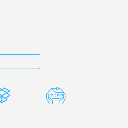
urg
– Ihr
ighton and Hove!
zt
15792653319
stenlose
Erfahrene
rpackung
Umzugsprofis