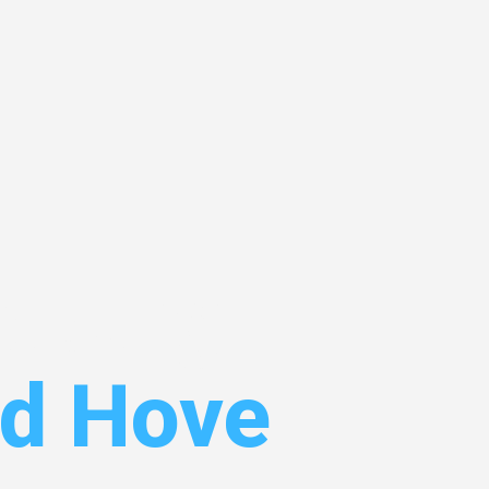
sburg
nd Hove