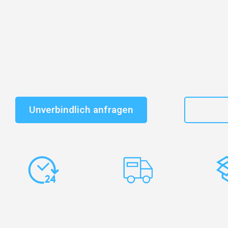
Entdecken Sie das
#1 Umzugsunternehmen in Augsb
vertrauenswürdiger Begleiter für Umzüge Augsburg Br
Schnelle Antwort in garantiert unter 2 Minuten: Jet
unverbindlichen Kostenvoranschlag erhalten!
Unverbindlich anfragen
+49
Express-
Europaweite
Ko
Abwicklung
Transporte
Ve