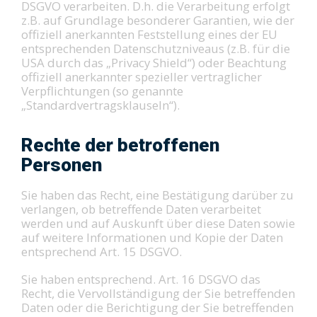
DSGVO verarbeiten. D.h. die Verarbeitung erfolgt
z.B. auf Grundlage besonderer Garantien, wie der
offiziell anerkannten Feststellung eines der EU
entsprechenden Datenschutzniveaus (z.B. für die
USA durch das „Privacy Shield“) oder Beachtung
offiziell anerkannter spezieller vertraglicher
Verpflichtungen (so genannte
„Standardvertragsklauseln“).
Rechte der betroffenen
Personen
Sie haben das Recht, eine Bestätigung darüber zu
verlangen, ob betreffende Daten verarbeitet
werden und auf Auskunft über diese Daten sowie
auf weitere Informationen und Kopie der Daten
entsprechend Art. 15 DSGVO.
Sie haben entsprechend. Art. 16 DSGVO das
Recht, die Vervollständigung der Sie betreffenden
Daten oder die Berichtigung der Sie betreffenden