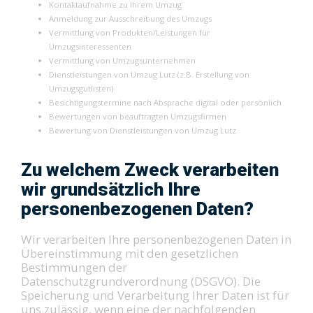
Kontaktaufnahme zu Ihrem Umzug
Anmeldung zur Ausschreibung des Umzugs
Vermittlung von Produkten/Leistungen für
Umzugsinteressenten
Vermittlung von Umzugsunternehmen
Dienstleistungen von Umzug Lutz (z.B. Erstellung von
Umzugsgutlisten)
Besichtigungstermine nach Absprache digital oder persönlich
Bewertungen von beauftragten Umzugsfirmen
Bewertung von Dienstleistungen von Umzug Lutz
Zu welchem Zweck verarbeiten
wir grundsätzlich Ihre
personenbezogenen Daten?
Wir verarbeiten Ihre personenbezogenen Daten in
Übereinstimmung mit den gesetzlichen
Bestimmungen der
Datenschutzgrundverordnung (DSGVO). Die
Speicherung und Verarbeitung Ihrer Daten ist für
uns zulässig, wenn eine der nachfolgenden