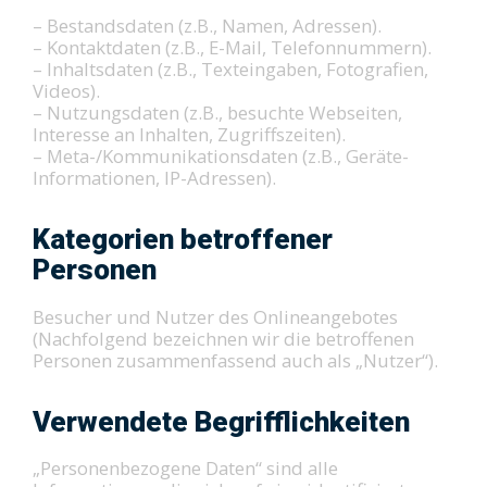
– Bestandsdaten (z.B., Namen, Adressen).
– Kontaktdaten (z.B., E-Mail, Telefonnummern).
– Inhaltsdaten (z.B., Texteingaben, Fotografien,
Videos).
– Nutzungsdaten (z.B., besuchte Webseiten,
Interesse an Inhalten, Zugriffszeiten).
– Meta-/Kommunikationsdaten (z.B., Geräte-
Informationen, IP-Adressen).
Kategorien betroffener
Personen
Besucher und Nutzer des Onlineangebotes
(Nachfolgend bezeichnen wir die betroffenen
Personen zusammenfassend auch als „Nutzer“).
Verwendete Begrifflichkeiten
„Personenbezogene Daten“ sind alle