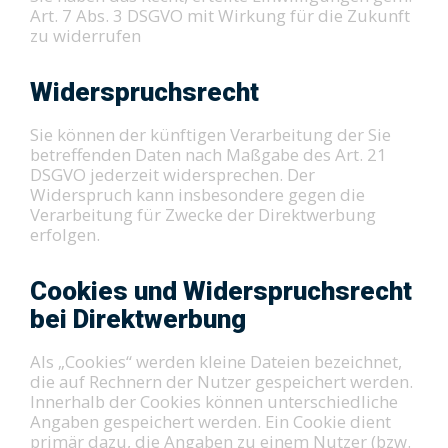
Art. 7 Abs. 3 DSGVO mit Wirkung für die Zukunft
zu widerrufen
Widerspruchsrecht
Sie können der künftigen Verarbeitung der Sie
betreffenden Daten nach Maßgabe des Art. 21
DSGVO jederzeit widersprechen. Der
Widerspruch kann insbesondere gegen die
Verarbeitung für Zwecke der Direktwerbung
erfolgen.
Cookies und Widerspruchsrecht
bei Direktwerbung
Als „Cookies“ werden kleine Dateien bezeichnet,
die auf Rechnern der Nutzer gespeichert werden.
Innerhalb der Cookies können unterschiedliche
Angaben gespeichert werden. Ein Cookie dient
primär dazu, die Angaben zu einem Nutzer (bzw.