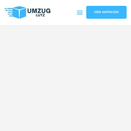
HIER ANFRAGEN
Umzugsunternehmen Augsburg
Umzugsservice Augsburg