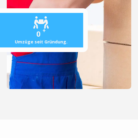
+
0
Umzüge seit Gründung.