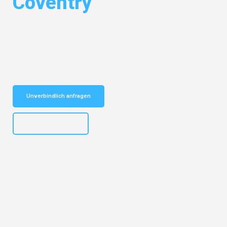
Coventry
Entdecken Sie das
#1 Umzugsunternehmen in Augsburg
– Ihr
vertrauenswürdiger Begleiter für Umzüge Augsburg Coventry!
Schnelle Antwort in garantiert unter 2 Minuten: Jetzt
unverbindlichen Kostenvoranschlag erhalten!
Unverbindlich anfragen
+4915792653319