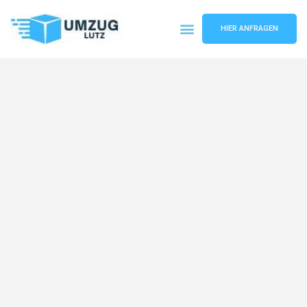
HIER ANFRAGEN
Umzugsunternehmen Augsburg
Umzugsservice Augsburg