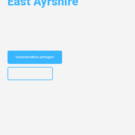
East Ayrshire
Entdecken Sie das
#1 Umzugsunternehmen in Augsburg
– Ihr
vertrauenswürdiger Begleiter für Umzüge Augsburg East Ayrshire!
Schnelle Antwort in garantiert unter 2 Minuten: Jetzt
unverbindlichen Kostenvoranschlag erhalten!
Unverbindlich anfragen
+4915792653319