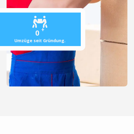
+
0
Umzüge seit Gründung.