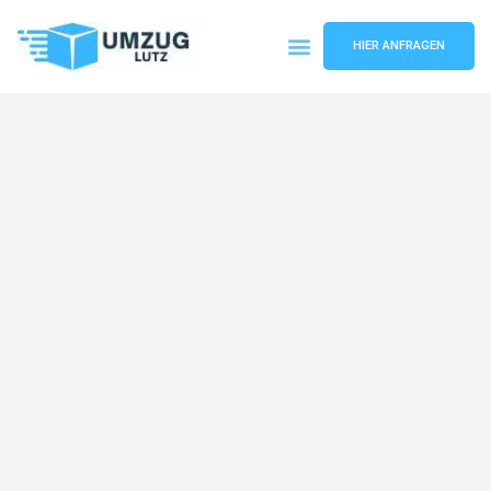
HIER ANFRAGEN
Umzugsunternehmen Augsburg
Umzugsservice Augsburg