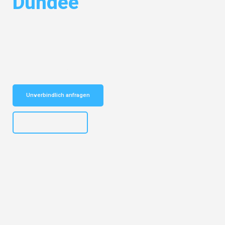
Dundee
Entdecken Sie das
#1 Umzugsunternehmen in Augsburg
– Ihr
vertrauenswürdiger Begleiter für Umzüge Augsburg Dundee!
Schnelle Antwort in garantiert unter 2 Minuten: Jetzt
unverbindlichen Kostenvoranschlag erhalten!
Unverbindlich anfragen
+4915792653319