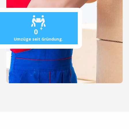
+
0
Umzüge seit Gründung.