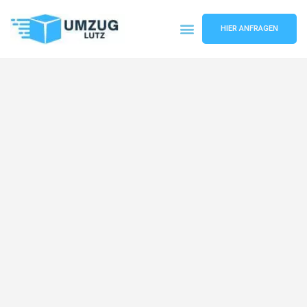
HIER ANFRAGEN
Umzugsunternehmen Augsburg
Umzugsservice Augsburg