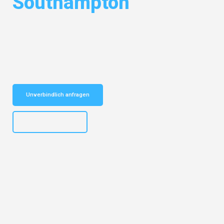
Southampton
Entdecken Sie das
#1 Umzugsunternehmen in Augsburg
– Ihr
vertrauenswürdiger Begleiter für Umzüge Augsburg Southampton!
Schnelle Antwort in garantiert unter 2 Minuten: Jetzt
unverbindlichen Kostenvoranschlag erhalten!
Unverbindlich anfragen
+4915792653319