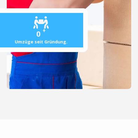
+
0
Umzüge seit Gründung.