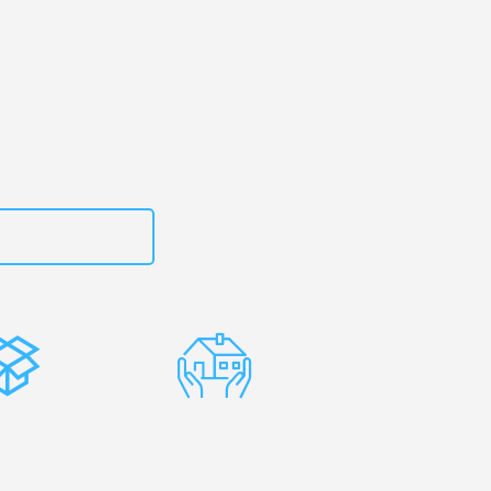
urg
– Ihr
ambridge!
zt
15792653319
stenlose
Erfahrene
rpackung
Umzugsprofis