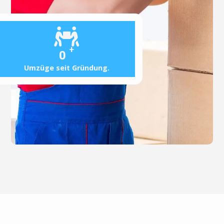
+
0
Umzüge seit Gründung.