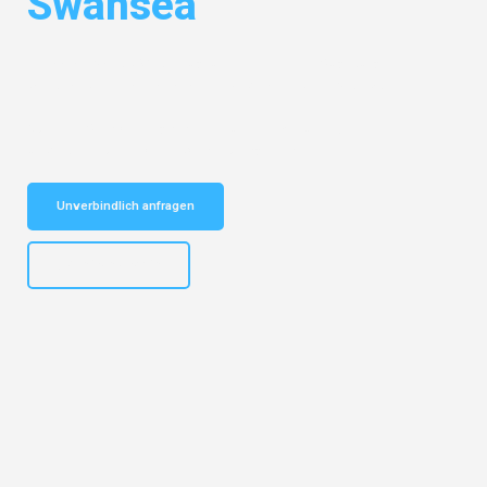
Swansea
Entdecken Sie das
#1 Umzugsunternehmen in Augsburg
– Ihr
vertrauenswürdiger Begleiter für Umzüge Augsburg Swansea!
Schnelle Antwort in garantiert unter 2 Minuten: Jetzt
unverbindlichen Kostenvoranschlag erhalten!
Unverbindlich anfragen
+4915792653319