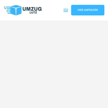
HIER ANFRAGEN
Umzugsunternehmen Augsburg
Umzugsservice Augsburg