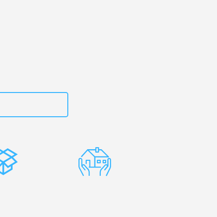
urg
– Ihr
ondon!
zt
15792653319
stenlose
Erfahrene
rpackung
Umzugsprofis