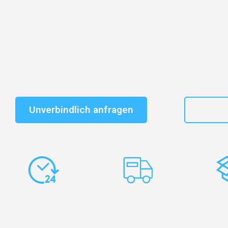
Entdecken Sie das
#1 Umzugsunternehmen in Augsb
vertrauenswürdiger Begleiter für Umzüge Augsburg L
Schnelle Antwort in garantiert unter 2 Minuten: Jet
unverbindlichen Kostenvoranschlag erhalten!
Unverbindlich anfragen
+49
Express-
Europaweite
Ko
Abwicklung
Transporte
Ve