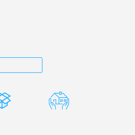
urg
– Ihr
th & Kinross!
zt
15792653319
stenlose
Erfahrene
rpackung
Umzugsprofis