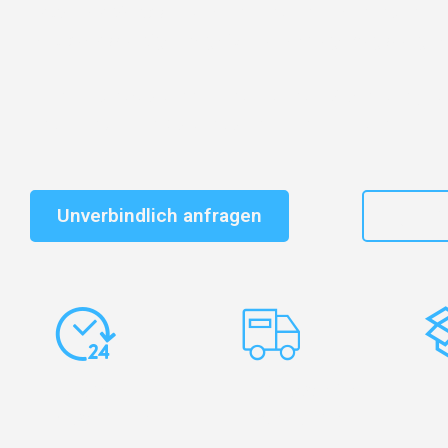
Entdecken Sie das
#1 Umzugsunternehmen in Augsb
vertrauenswürdiger Begleiter für Umzüge Augsburg Per
Schnelle Antwort in garantiert unter 2 Minuten: Jet
unverbindlichen Kostenvoranschlag erhalten!
Unverbindlich anfragen
+49
Express-
Europaweite
Ko
Abwicklung
Transporte
Ve