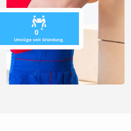
+
0
Umzüge seit Gründung.