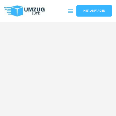
HIER ANFRAGEN
Umzugsunternehmen Augsburg
Umzugsservice Augsburg