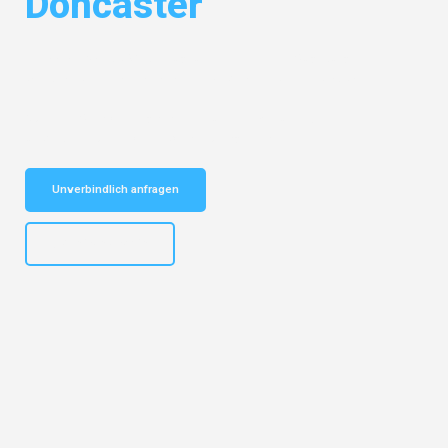
Doncaster
Entdecken Sie das
#1 Umzugsunternehmen in Augsburg
– Ihr
vertrauenswürdiger Begleiter für Umzüge Augsburg Doncaster!
Schnelle Antwort in garantiert unter 2 Minuten: Jetzt
unverbindlichen Kostenvoranschlag erhalten!
Unverbindlich anfragen
+4915792653319