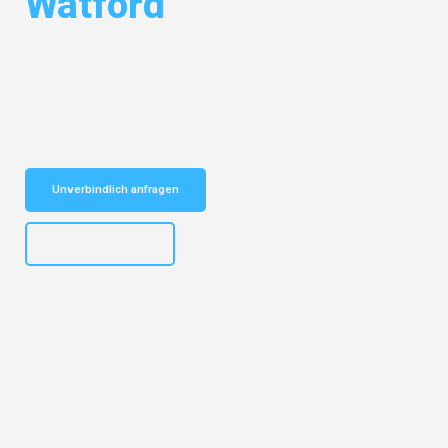
Watford
Entdecken Sie das
#1 Umzugsunternehmen in Augsburg
– Ihr
vertrauenswürdiger Begleiter für Umzüge Augsburg Watford!
Schnelle Antwort in garantiert unter 2 Minuten: Jetzt
unverbindlichen Kostenvoranschlag erhalten!
Unverbindlich anfragen
+4915792653319