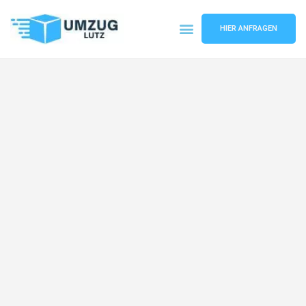
HIER ANFRAGEN
Umzugsunternehmen Augsburg
Umzugsservice Augsburg