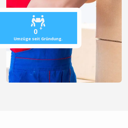
+
0
Umzüge seit Gründung.