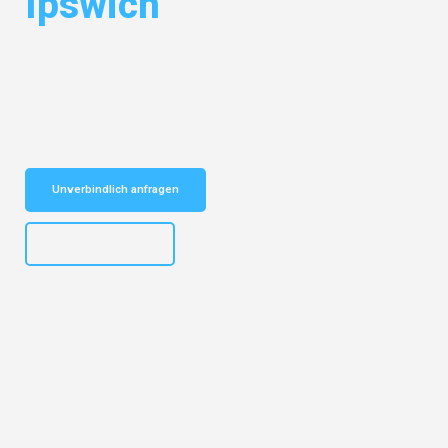
Ipswich
Entdecken Sie das
#1 Umzugsunternehmen in Augsburg
– Ihr
vertrauenswürdiger Begleiter für Umzüge Augsburg Ipswich!
Schnelle Antwort in garantiert unter 2 Minuten: Jetzt
unverbindlichen Kostenvoranschlag erhalten!
Unverbindlich anfragen
+4915792653319