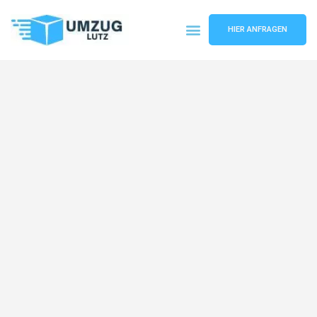
HIER ANFRAGEN
Umzugsunternehmen Augsburg
Umzugsservice Augsburg