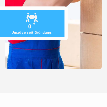
+
0
Umzüge seit Gründung.