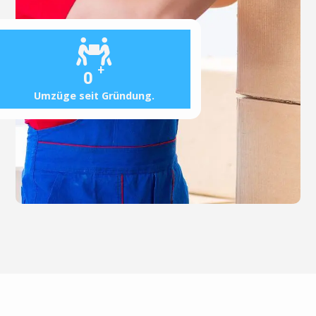
+
0
Umzüge seit Gründung.