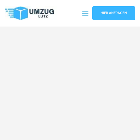
HIER ANFRAGEN
Umzugsunternehmen Augsburg
Umzugsservice Augsburg