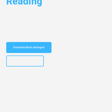
Reading
Entdecken Sie das
#1 Umzugsunternehmen in Augsburg
– Ihr
vertrauenswürdiger Begleiter für Umzüge Augsburg Reading!
Schnelle Antwort in garantiert unter 2 Minuten: Jetzt
unverbindlichen Kostenvoranschlag erhalten!
Unverbindlich anfragen
+4915792653319