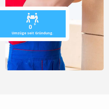
+
0
Umzüge seit Gründung.