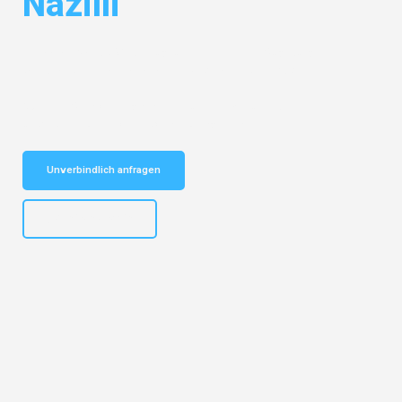
Nazilli
Entdecken Sie das
#1 Umzugsunternehmen in Augsburg
– Ihr
vertrauenswürdiger Begleiter für Umzüge Augsburg Nazilli!
Schnelle Antwort in garantiert unter 2 Minuten: Jetzt
unverbindlichen Kostenvoranschlag erhalten!
Unverbindlich anfragen
+4915792653319