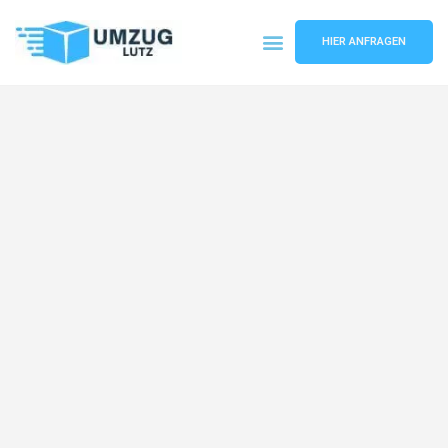
HIER ANFRAGEN
Umzugsunternehmen Augsburg
Umzugsservice Augsburg