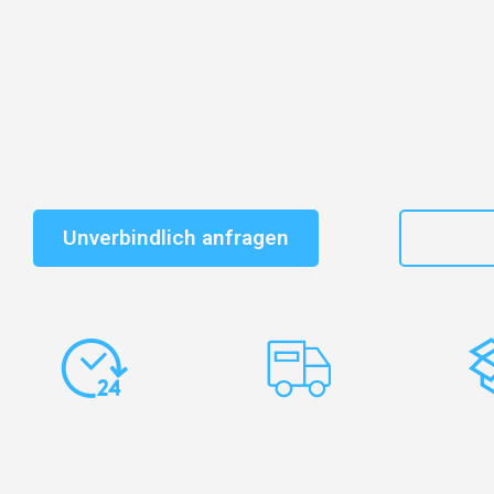
Entdecken Sie das
#1 Umzugsunternehmen in Augsb
vertrauenswürdiger Begleiter für Umzüge Augsburg Sili
Schnelle Antwort in garantiert unter 2 Minuten: Jet
unverbindlichen Kostenvoranschlag erhalten!
Unverbindlich anfragen
+49
Express-
Europaweite
Ko
Abwicklung
Transporte
Ve