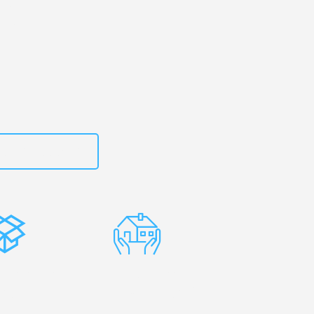
urg
– Ihr
vri!
zt
15792653319
stenlose
Erfahrene
rpackung
Umzugsprofis