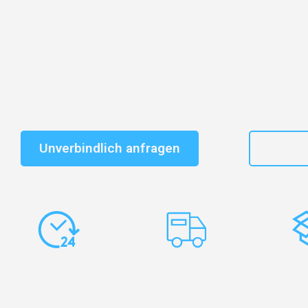
Entdecken Sie das
#1 Umzugsunternehmen in Augsb
vertrauenswürdiger Begleiter für Umzüge Augsburg S
Schnelle Antwort in garantiert unter 2 Minuten: Jet
unverbindlichen Kostenvoranschlag erhalten!
Unverbindlich anfragen
+49
Express-
Europaweite
Ko
Abwicklung
Transporte
Ve