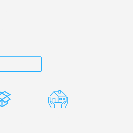
urg
– Ihr
amsun!
zt
15792653319
stenlose
Erfahrene
rpackung
Umzugsprofis