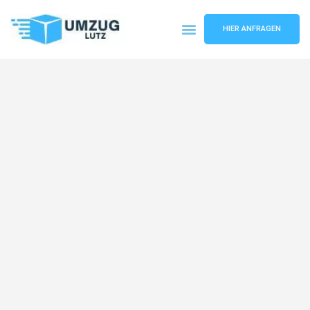
HIER ANFRAGEN
Umzugsunternehmen Augsburg
Umzugsservice Augsburg