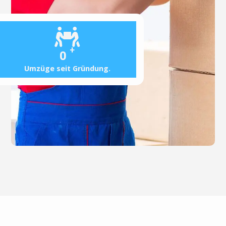
+
0
Umzüge seit Gründung.