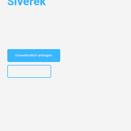
Siverek
Entdecken Sie das
#1 Umzugsunternehmen in Augsburg
– Ihr
vertrauenswürdiger Begleiter für Umzüge Augsburg Siverek!
Schnelle Antwort in garantiert unter 2 Minuten: Jetzt
unverbindlichen Kostenvoranschlag erhalten!
Unverbindlich anfragen
+4915792653319