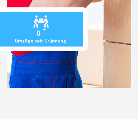
+
0
Umzüge seit Gründung.