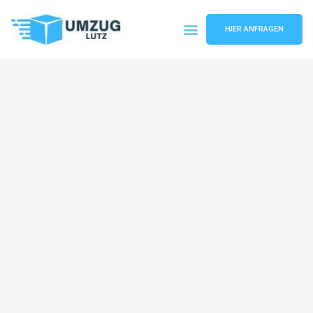
HIER ANFRAGEN
Umzugsunternehmen Augsburg
Umzugsservice Augsburg