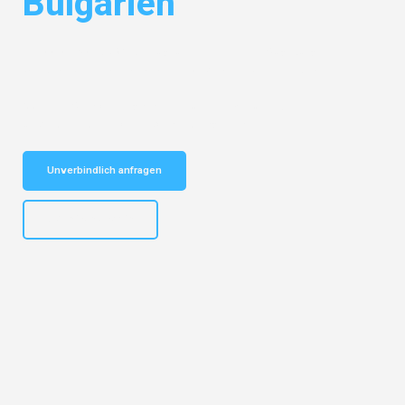
Bulgarien
Entdecken Sie das
#1 Umzugsunternehmen in Augsburg
– Ihr
vertrauenswürdiger Begleiter für Umzüge Augsburg Bulgarien!
Schnelle Antwort in garantiert unter 2 Minuten: Jetzt
unverbindlichen Kostenvoranschlag erhalten!
Unverbindlich anfragen
+4915792653319