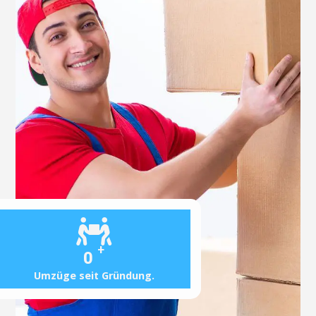
+
0
Umzüge seit Gründung.