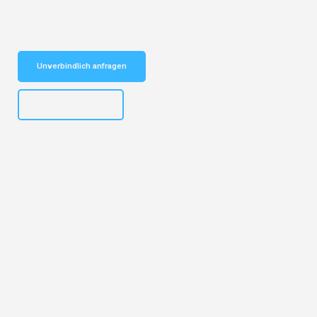
Schnelle Antwort in garantiert unter 2 Minuten: Jetzt
unverbindlichen Kostenvoranschlag erhalten!
Unverbindlich anfragen
+4915792653319