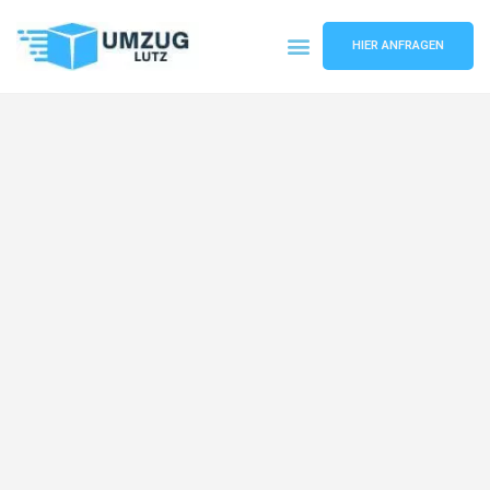
HIER ANFRAGEN
Umzugsunternehmen Augsburg
Umzugsservice Augsburg