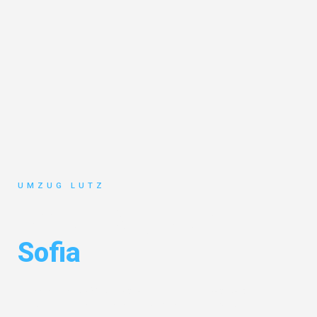
UMZUG LUTZ
Umzug Augsburg
Sofia
Entdecken Sie das
#1 Umzugsunternehmen in Augsburg
– Ihr
vertrauenswürdiger Begleiter für Umzüge Augsburg Sofia!