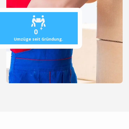
+
0
Umzüge seit Gründung.