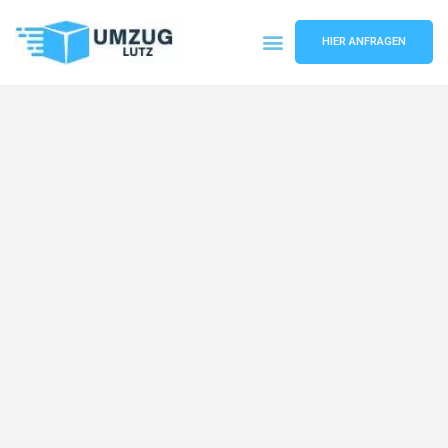
HIER ANFRAGEN
Umzugsunternehmen Augsburg
Umzugsservice Augsburg