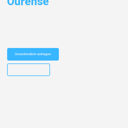
Ourense
Entdecken Sie das
#1 Umzugsunternehmen in Augsburg
– Ihr
vertrauenswürdiger Begleiter für Umzüge Augsburg Ourense!
Schnelle Antwort in garantiert unter 2 Minuten: Jetzt
unverbindlichen Kostenvoranschlag erhalten!
Unverbindlich anfragen
+4915792653319