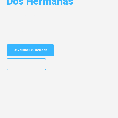
Dos Hermanas
Entdecken Sie das
#1 Umzugsunternehmen in Augsburg
– Ihr
vertrauenswürdiger Begleiter für Umzüge Augsburg Dos Hermanas!
Schnelle Antwort in garantiert unter 2 Minuten: Jetzt
unverbindlichen Kostenvoranschlag erhalten!
Unverbindlich anfragen
+4915792653319