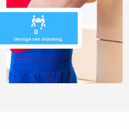
+
0
Umzüge seit Gründung.