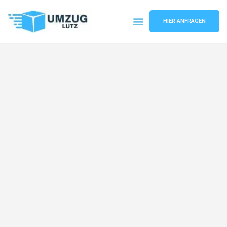
HIER ANFRAGEN
Umzugsunternehmen Augsburg
Umzugsservice Augsburg