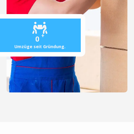
+
0
Umzüge seit Gründung.