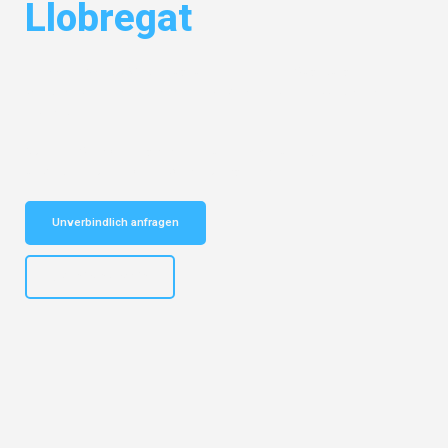
Llobregat
Entdecken Sie das
#1 Umzugsunternehmen in Augsburg
– Ihr
vertrauenswürdiger Begleiter für Umzüge Augsburg Hospitalet de
Llobregat!
Schnelle Antwort in garantiert unter 2 Minuten: Jetzt
unverbindlichen Kostenvoranschlag erhalten!
Unverbindlich anfragen
+4915792653319