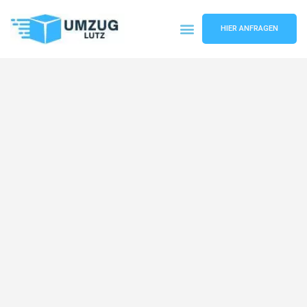
HIER ANFRAGEN
Umzugsunternehmen Augsburg
Umzugsservice Augsburg