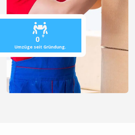
+
0
Umzüge seit Gründung.