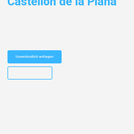
Castellón de la Plana
Entdecken Sie das
#1 Umzugsunternehmen in Augsburg
– Ihr
vertrauenswürdiger Begleiter für Umzüge Augsburg Castellón de la Plana!
Schnelle Antwort in garantiert unter 2 Minuten: Jetzt
unverbindlichen Kostenvoranschlag erhalten!
Unverbindlich anfragen
+4915792653319