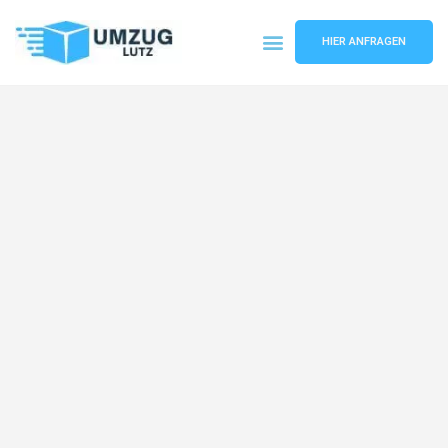
HIER ANFRAGEN
Umzugsunternehmen Augsburg
Umzugsservice Augsburg