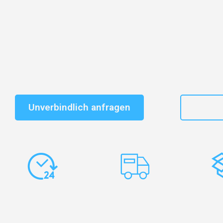
Entdecken Sie das
#1 Umzugsunternehmen in Augsb
vertrauenswürdiger Begleiter für Umzüge Augsburg Al
Schnelle Antwort in garantiert unter 2 Minuten: Jet
unverbindlichen Kostenvoranschlag erhalten!
Unverbindlich anfragen
+49
Express-
Europaweite
Ko
Abwicklung
Transporte
Ve