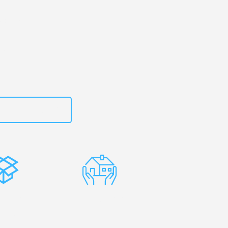
urg
– Ihr
bacete!
zt
15792653319
stenlose
Erfahrene
rpackung
Umzugsprofis