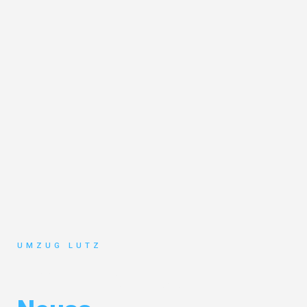
UMZUG LUTZ
Umzug Augsburg