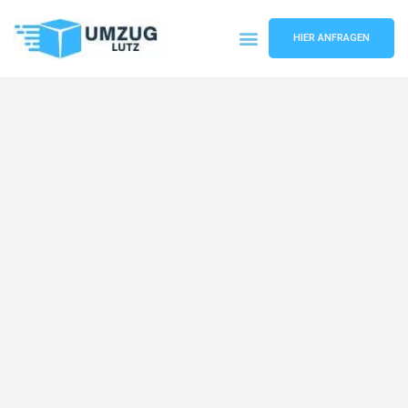
HIER ANFRAGEN
Umzugsunternehmen Augsburg
Umzugsservice Augsburg