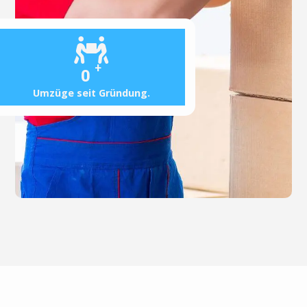
+
0
Umzüge seit Gründung.