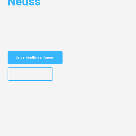
Neuss
Entdecken Sie das
#1 Umzugsunternehmen in Augsburg
– Ihr
vertrauenswürdiger Begleiter für Umzüge Augsburg Neuss!
Schnelle Antwort in garantiert unter 2 Minuten: Jetzt
unverbindlichen Kostenvoranschlag erhalten!
Unverbindlich anfragen
+4915792653319