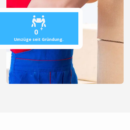
+
0
Umzüge seit Gründung.