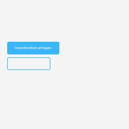
Entdecken Sie das
#1 Umzugsunternehmen in Augsburg
– Ihr
vertrauenswürdiger Begleiter für Umzüge Augsburg Kiel!
Schnelle Antwort in garantiert unter 2 Minuten: Jetzt
unverbindlichen Kostenvoranschlag erhalten!
Unverbindlich anfragen
+4915792653319