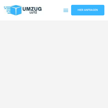
HIER ANFRAGEN
Umzugsunternehmen Augsburg
Umzugsservice Augsburg