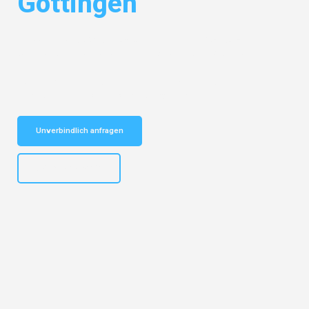
Göttingen
Entdecken Sie das
#1 Umzugsunternehmen in Augsburg
– Ihr
vertrauenswürdiger Begleiter für Umzüge Augsburg Göttingen!
Schnelle Antwort in garantiert unter 2 Minuten: Jetzt
unverbindlichen Kostenvoranschlag erhalten!
Unverbindlich anfragen
+4915792653319