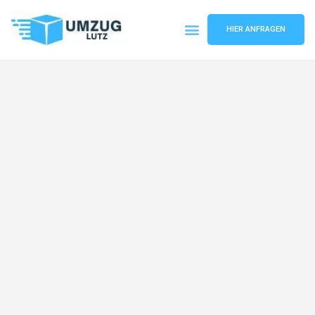
HIER ANFRAGEN
Umzugsunternehmen Augsburg
Umzugsservice Augsburg