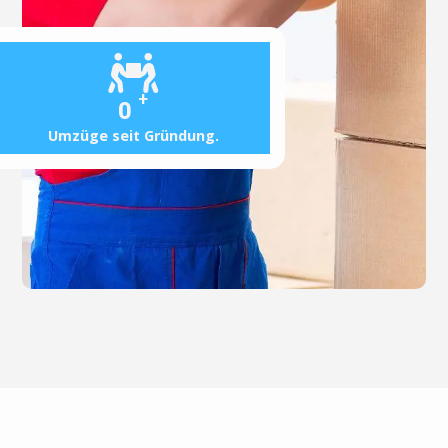
+
0
Umzüge seit Gründung.