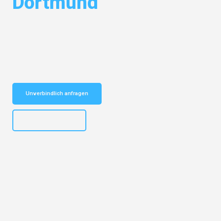
Dortmund
Entdecken Sie das
#1 Umzugsunternehmen in Augsburg
– Ihr
vertrauenswürdiger Begleiter für Umzüge Augsburg Dortmund!
Schnelle Antwort in garantiert unter 2 Minuten: Jetzt
unverbindlichen Kostenvoranschlag erhalten!
Unverbindlich anfragen
+4915792653319