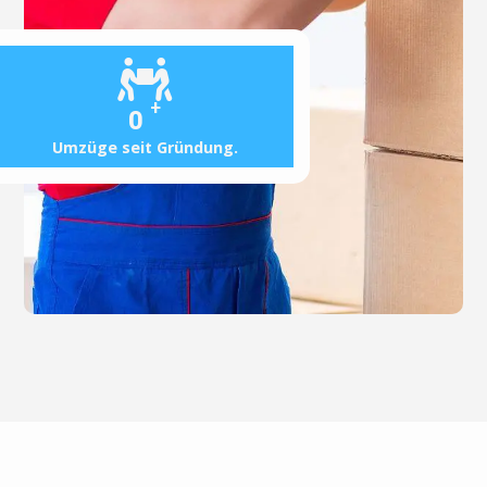
+
0
Umzüge seit Gründung.