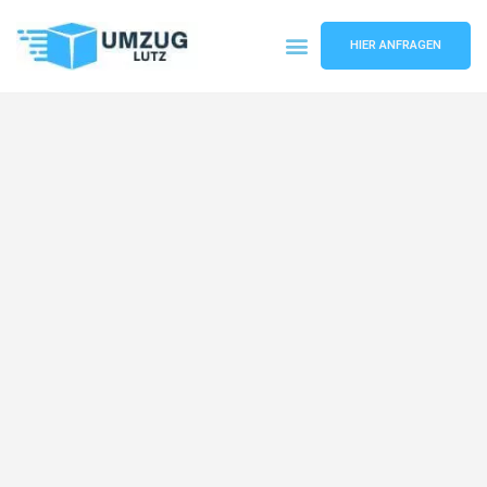
HIER ANFRAGEN
Umzugsunternehmen Augsburg
Umzugsservice Augsburg