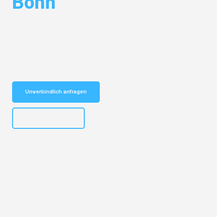
Bonn
Entdecken Sie das
#1 Umzugsunternehmen in Augsburg
– Ihr
vertrauenswürdiger Begleiter für Umzüge Augsburg Bonn!
Schnelle Antwort in garantiert unter 2 Minuten: Jetzt
unverbindlichen Kostenvoranschlag erhalten!
Unverbindlich anfragen
+4915792653319