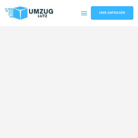
HIER ANFRAGEN
Umzugsunternehmen Augsburg
Umzugsservice Augsburg