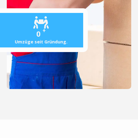
+
0
Umzüge seit Gründung.