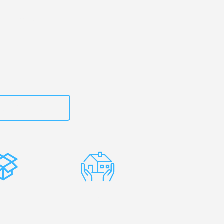
urg
– Ihr
euzlingen!
zt
15792653319
stenlose
Erfahrene
rpackung
Umzugsprofis