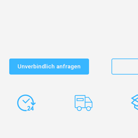
Entdecken Sie das
#1 Umzugsunternehmen in Augsb
vertrauenswürdiger Begleiter für Umzüge Augsburg Kr
Schnelle Antwort in garantiert unter 2 Minuten: Jet
unverbindlichen Kostenvoranschlag erhalten!
Unverbindlich anfragen
+49
Express-
Europaweite
Ko
Abwicklung
Transporte
Ve