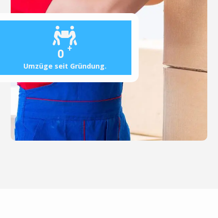
+
0
Umzüge seit Gründung.