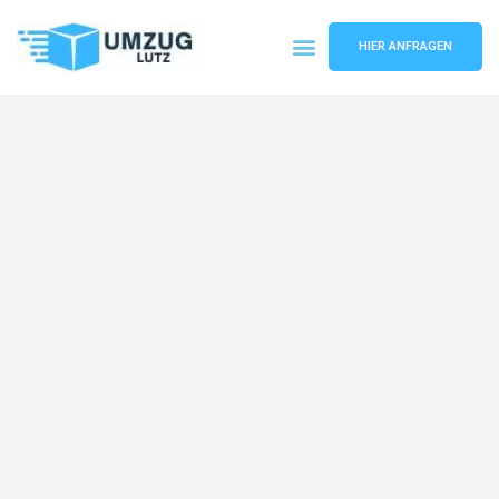
HIER ANFRAGEN
Umzugsunternehmen Augsburg
Umzugsservice Augsburg