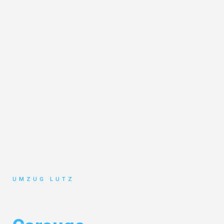
UMZUG LUTZ
Umzug Augsburg