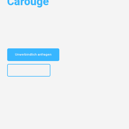
Carouge
Entdecken Sie das
#1 Umzugsunternehmen in Augsburg
– Ihr
vertrauenswürdiger Begleiter für Umzüge Augsburg Carouge!
Schnelle Antwort in garantiert unter 2 Minuten: Jetzt
unverbindlichen Kostenvoranschlag erhalten!
Unverbindlich anfragen
+4915792653319