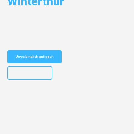
Winterthur
Entdecken Sie das
#1 Umzugsunternehmen in Augsburg
– Ihr
vertrauenswürdiger Begleiter für Umzüge Augsburg Winterthur!
Schnelle Antwort in garantiert unter 2 Minuten: Jetzt
unverbindlichen Kostenvoranschlag erhalten!
Unverbindlich anfragen
+4915792653319