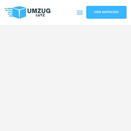
HIER ANFRAGEN
Umzugsunternehmen Augsburg
Umzugsservice Augsburg