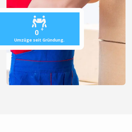
+
0
Umzüge seit Gründung.