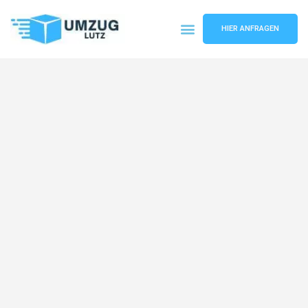
HIER ANFRAGEN
Umzugsunternehmen Augsburg
Umzugsservice Augsburg