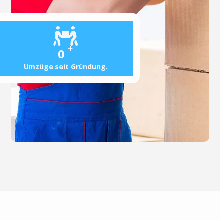
+
0
Umzüge seit Gründung.