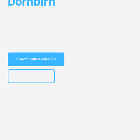
Dornbirn
Entdecken Sie das
#1 Umzugsunternehmen in Augsburg
– Ihr
vertrauenswürdiger Begleiter für Umzüge Augsburg Dornbirn!
Schnelle Antwort in garantiert unter 2 Minuten: Jetzt
unverbindlichen Kostenvoranschlag erhalten!
Unverbindlich anfragen
+4915792653319