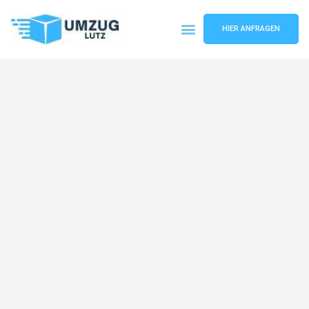
HIER ANFRAGEN
Umzugsunternehmen Augsburg
Umzugsservice Augsburg