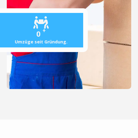
+
0
Umzüge seit Gründung.