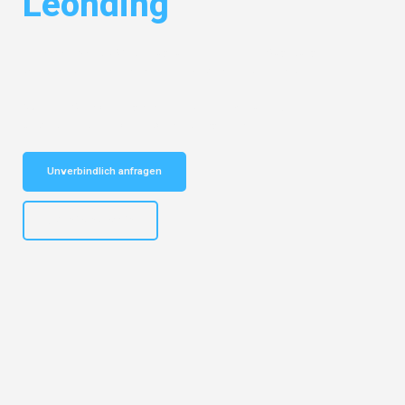
Leonding
Entdecken Sie das
#1 Umzugsunternehmen in Augsburg
– Ihr
vertrauenswürdiger Begleiter für Umzüge Augsburg Leonding!
Schnelle Antwort in garantiert unter 2 Minuten: Jetzt
unverbindlichen Kostenvoranschlag erhalten!
Unverbindlich anfragen
+4915792653319