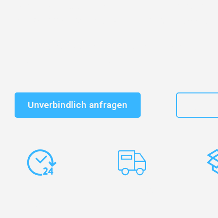
Entdecken Sie das
#1 Umzugsunternehmen in Augsb
vertrauenswürdiger Begleiter für Umzüge Augsburg Tri
Schnelle Antwort in garantiert unter 2 Minuten: Jet
unverbindlichen Kostenvoranschlag erhalten!
Unverbindlich anfragen
+49
Express-
Europaweite
Ko
Abwicklung
Transporte
Ve