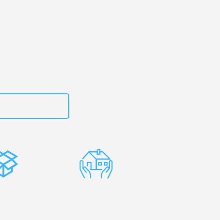
urg
– Ihr
est!
zt
15792653319
stenlose
Erfahrene
rpackung
Umzugsprofis