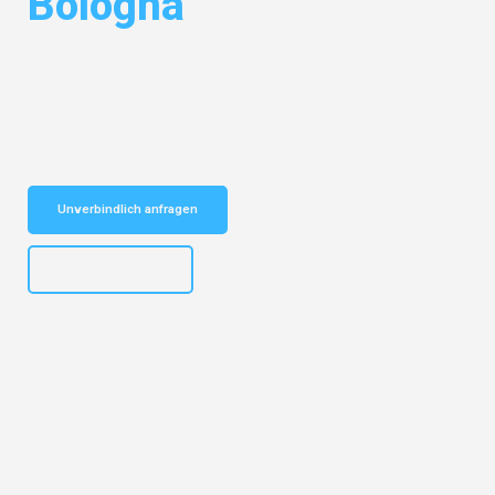
Bologna
Entdecken Sie das
#1 Umzugsunternehmen in Augsburg
– Ihr
vertrauenswürdiger Begleiter für Umzüge Augsburg Bologna!
Schnelle Antwort in garantiert unter 2 Minuten: Jetzt
unverbindlichen Kostenvoranschlag erhalten!
Unverbindlich anfragen
+4915792653319