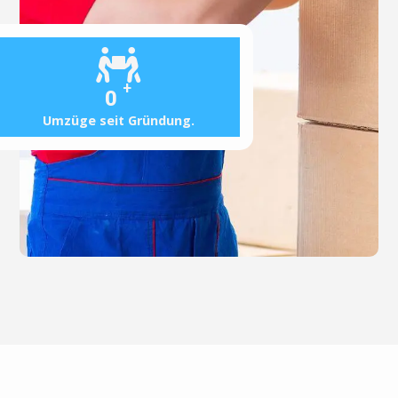
+
0
Umzüge seit Gründung.