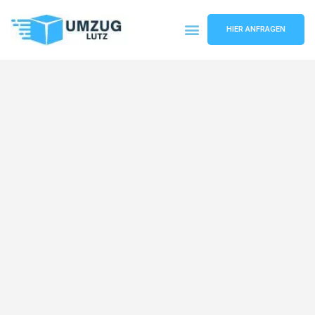
HIER ANFRAGEN
Umzugsunternehmen Augsburg
Umzugsservice Augsburg