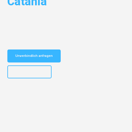
Catania
Entdecken Sie das
#1 Umzugsunternehmen in Augsburg
– Ihr
vertrauenswürdiger Begleiter für Umzüge Augsburg Catania!
Schnelle Antwort in garantiert unter 2 Minuten: Jetzt
unverbindlichen Kostenvoranschlag erhalten!
Unverbindlich anfragen
+4915792653319