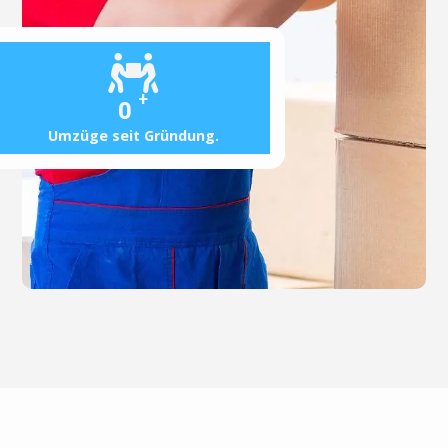
+
0
Umzüge seit Gründung.