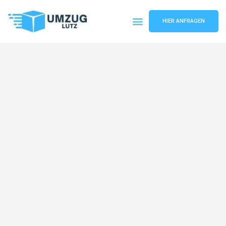
HIER ANFRAGEN
Umzugsunternehmen Augsburg
Umzugsservice Augsburg