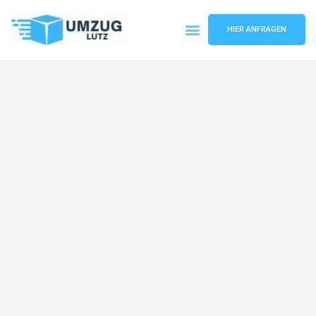
HIER ANFRAGEN
Umzugsunternehmen Augsburg
Umzugsservice Augsburg