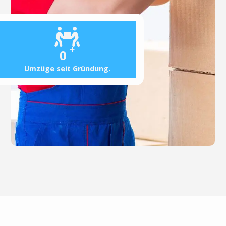
+
0
Umzüge seit Gründung.