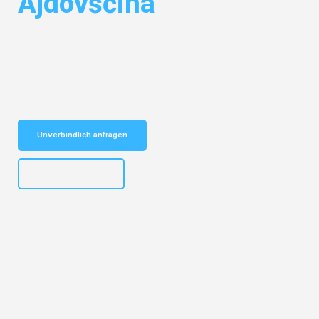
Ajdovščina
Entdecken Sie das
#1 Umzugsunternehmen in Augsburg
– Ihr
vertrauenswürdiger Begleiter für Umzüge Augsburg Ajdovščina!
Schnelle Antwort in garantiert unter 2 Minuten: Jetzt
unverbindlichen Kostenvoranschlag erhalten!
Unverbindlich anfragen
+4915792653319