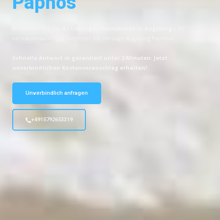
Paphos
Entdecken Sie das
#1 Umzugsunternehmen in Augsburg
– Ihr
vertrauenswürdiger Begleiter für Umzüge Augsburg Paphos!
Schnelle Antwort in garantiert unter 2 Minuten: Jetzt
unverbindlichen Kostenvoranschlag erhalten!
Unverbindlich anfragen
+4915792653319