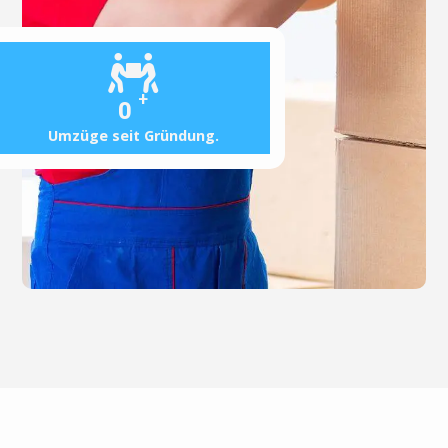
+
0
Umzüge seit Gründung.