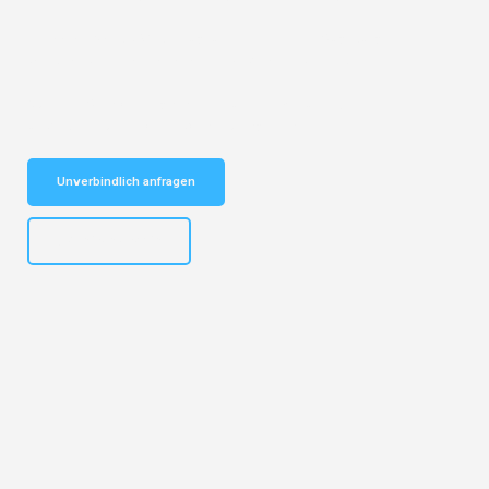
Entdecken Sie das
#1 Umzugsunternehmen in Augsburg
– Ihr
vertrauenswürdiger Begleiter für Umzüge Augsburg Balti!
Schnelle Antwort in garantiert unter 2 Minuten: Jetzt
unverbindlichen Kostenvoranschlag erhalten!
Unverbindlich anfragen
+4915792653319