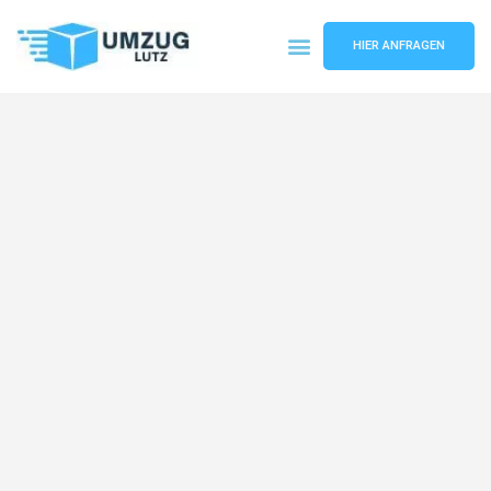
HIER ANFRAGEN
Umzugsunternehmen Augsburg
Umzugsservice Augsburg