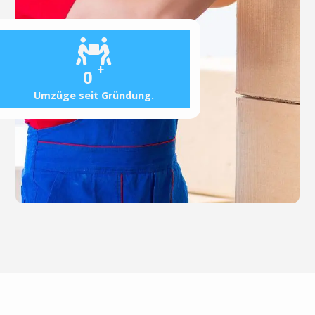
+
0
Umzüge seit Gründung.