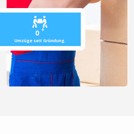
+
0
Umzüge seit Gründung.