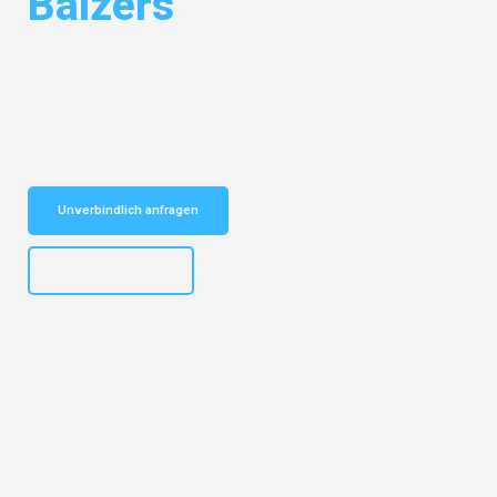
Balzers
Entdecken Sie das
#1 Umzugsunternehmen in Augsburg
– Ihr
vertrauenswürdiger Begleiter für Umzüge Augsburg Balzers!
Schnelle Antwort in garantiert unter 2 Minuten: Jetzt
unverbindlichen Kostenvoranschlag erhalten!
Unverbindlich anfragen
+4915792653319