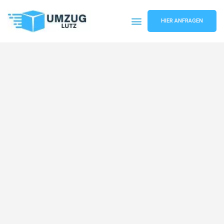
HIER ANFRAGEN
Umzugsunternehmen Augsburg
Umzugsservice Augsburg