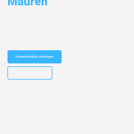
Mauren
Entdecken Sie das
#1 Umzugsunternehmen in Augsburg
– Ihr
vertrauenswürdiger Begleiter für Umzüge Augsburg Mauren!
Schnelle Antwort in garantiert unter 2 Minuten: Jetzt
unverbindlichen Kostenvoranschlag erhalten!
Unverbindlich anfragen
+4915792653319