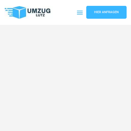
HIER ANFRAGEN
Umzugsunternehmen Augsburg
Umzugsservice Augsburg