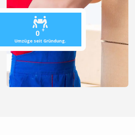
+
0
Umzüge seit Gründung.