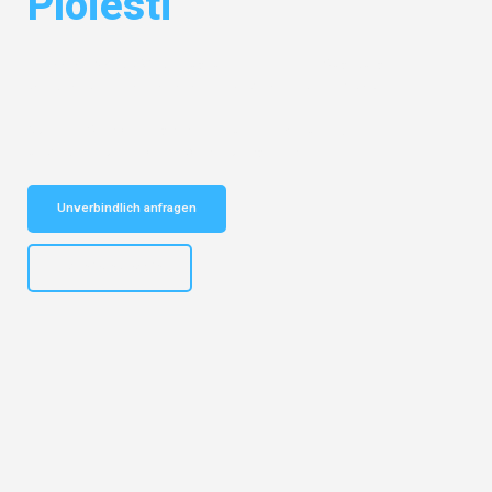
Ploiesti
Entdecken Sie das
#1 Umzugsunternehmen in Augsburg
– Ihr
vertrauenswürdiger Begleiter für Umzüge Augsburg Ploiesti!
Schnelle Antwort in garantiert unter 2 Minuten: Jetzt
unverbindlichen Kostenvoranschlag erhalten!
Unverbindlich anfragen
+4915792653319