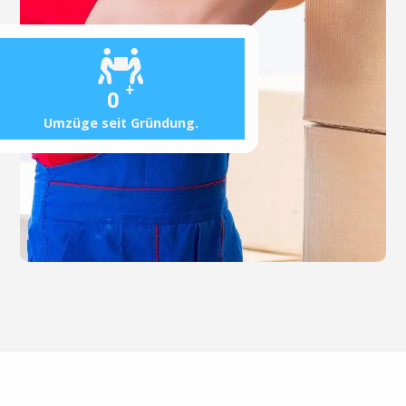
+
0
Umzüge seit Gründung.