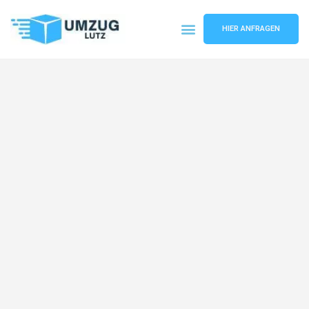
HIER ANFRAGEN
Umzugsunternehmen Augsburg
Umzugsservice Augsburg