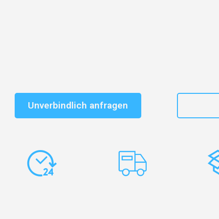
Entdecken Sie das
#1 Umzugsunternehmen in Augsb
vertrauenswürdiger Begleiter für Umzüge Augsburg Pit
Schnelle Antwort in garantiert unter 2 Minuten: Jet
unverbindlichen Kostenvoranschlag erhalten!
Unverbindlich anfragen
+49
Express-
Europaweite
Ko
Abwicklung
Transporte
Ve