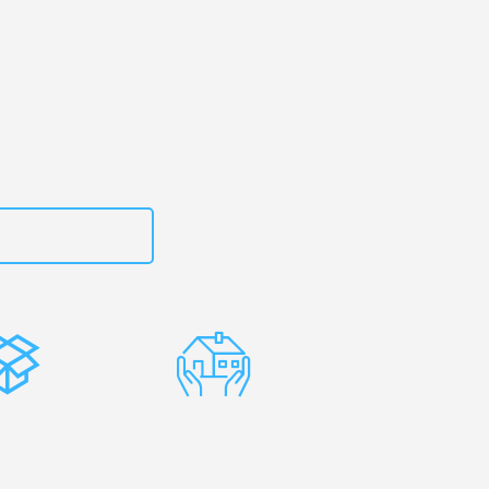
urg
– Ihr
esti!
zt
15792653319
stenlose
Erfahrene
rpackung
Umzugsprofis