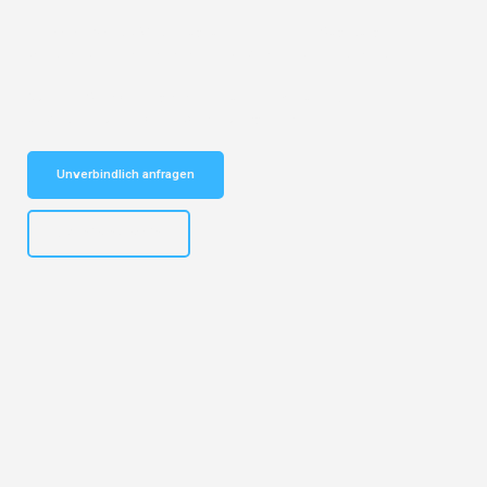
Entdecken Sie das
#1 Umzugsunternehmen in Augsburg
– Ihr
vertrauenswürdiger Begleiter für Umzüge Augsburg Marienbad!
Schnelle Antwort in garantiert unter 2 Minuten: Jetzt
unverbindlichen Kostenvoranschlag erhalten!
Unverbindlich anfragen
+4915792653319