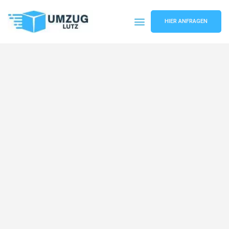
HIER ANFRAGEN
Umzugsunternehmen Augsburg
Umzugsservice Augsburg