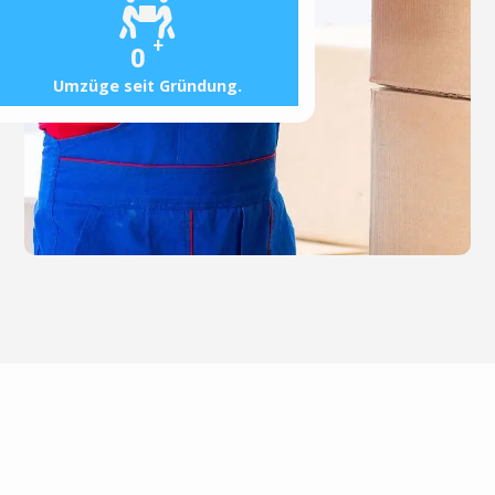
+
0
Umzüge seit Gründung.