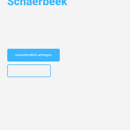
Schaerbeek
Entdecken Sie das
#1 Umzugsunternehmen in Augsburg
– Ihr
vertrauenswürdiger Begleiter für Umzüge Augsburg Schaerbeek!
Schnelle Antwort in garantiert unter 2 Minuten: Jetzt
unverbindlichen Kostenvoranschlag erhalten!
Unverbindlich anfragen
+4915792653319