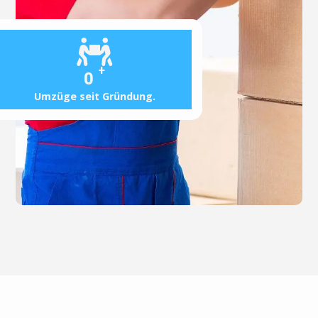
+
0
Umzüge seit Gründung.