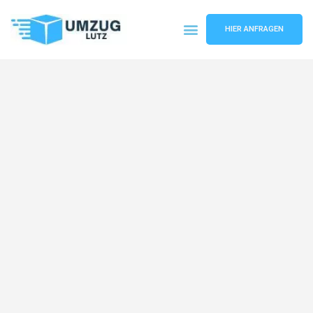
HIER ANFRAGEN
Umzugsunternehmen Augsburg
Umzugsservice Augsburg