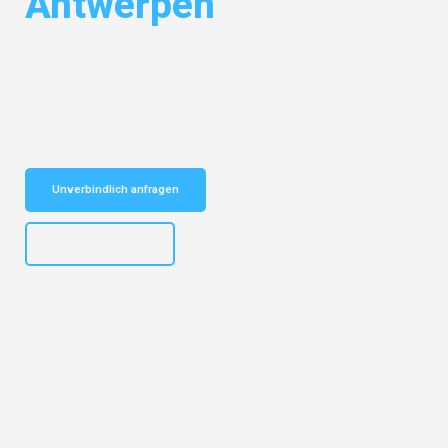
Antwerpen
Entdecken Sie das
#1 Umzugsunternehmen in Augsburg
– Ihr
vertrauenswürdiger Begleiter für Umzüge Augsburg Antwerpen!
Schnelle Antwort in garantiert unter 2 Minuten: Jetzt
unverbindlichen Kostenvoranschlag erhalten!
Unverbindlich anfragen
+4915792653319