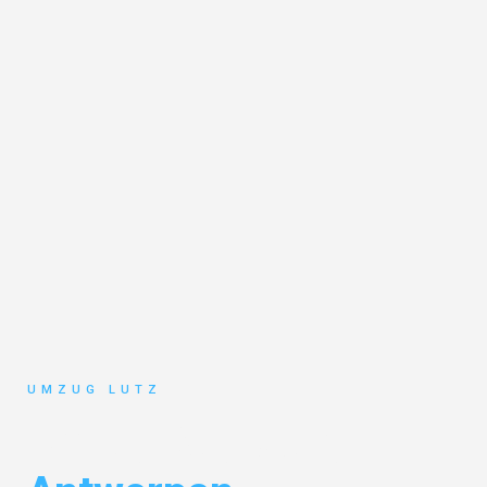
UMZUG LUTZ
Umzug Augsburg