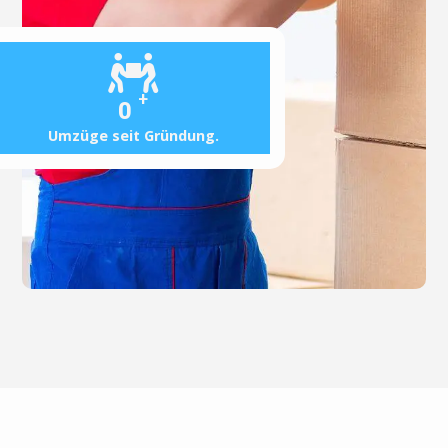
+
0
Umzüge seit Gründung.