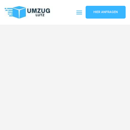
HIER ANFRAGEN
Umzugsunternehmen Augsburg
Umzugsservice Augsburg