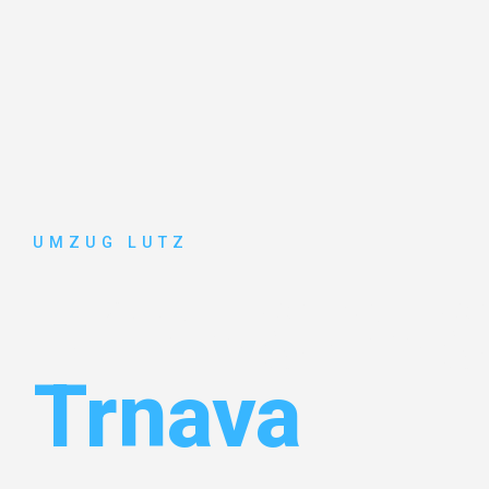
UMZUG LUTZ
Umzug Aug
Trnava