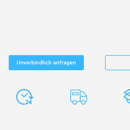
Entdecken Sie das
#1 Umzugsunternehmen in Augsb
vertrauenswürdiger Begleiter für Umzüge Augsburg Tr
Schnelle Antwort in garantiert unter 2 Minuten: Jet
unverbindlichen Kostenvoranschlag erhalten!
Unverbindlich anfragen
+49
Express-
Europaweite
Ko
Abwicklung
Transporte
Ve