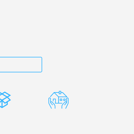
urg
– Ihr
nava!
zt
15792653319
stenlose
Erfahrene
rpackung
Umzugsprofis