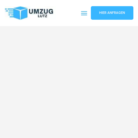
HIER ANFRAGEN
Umzugsunternehmen Augsburg
Umzugsservice Augsburg