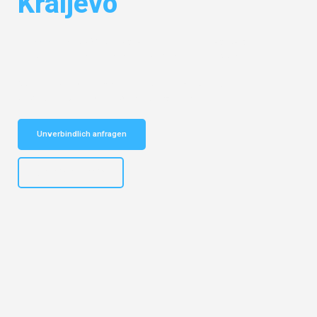
Kraljevo
Entdecken Sie das
#1 Umzugsunternehmen in Augsburg
– Ihr
vertrauenswürdiger Begleiter für Umzüge Augsburg Kraljevo!
Schnelle Antwort in garantiert unter 2 Minuten: Jetzt
unverbindlichen Kostenvoranschlag erhalten!
Unverbindlich anfragen
+4915792653319