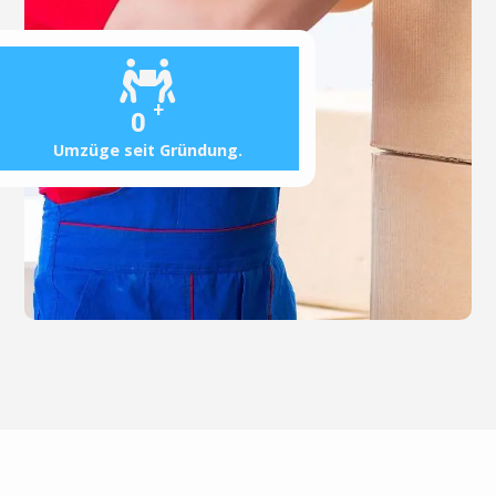
+
0
Umzüge seit Gründung.